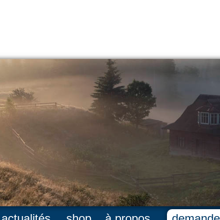
actualités
shop
à propos
demande