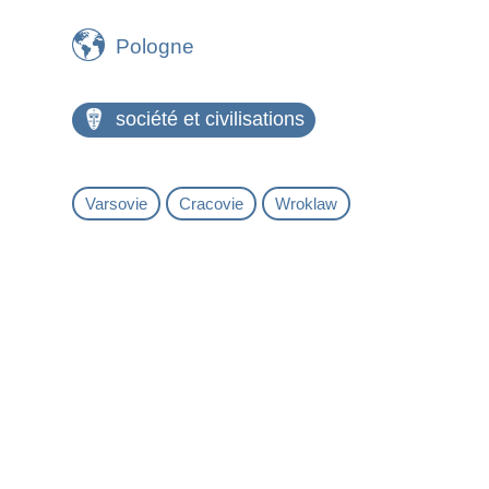
Pologne
société et civilisations
Varsovie
Cracovie
Wroklaw