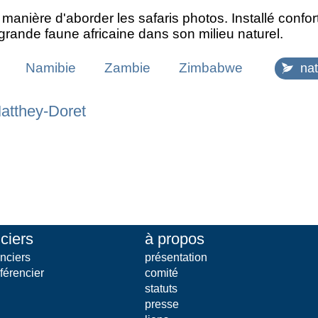
 manière d'aborder les safaris photos. Installé conf
grande faune africaine dans son milieu naturel.
Namibie
Zambie
Zimbabwe
na
Matthey-Doret
ciers
à propos
nciers
présentation
férencier
comité
statuts
presse