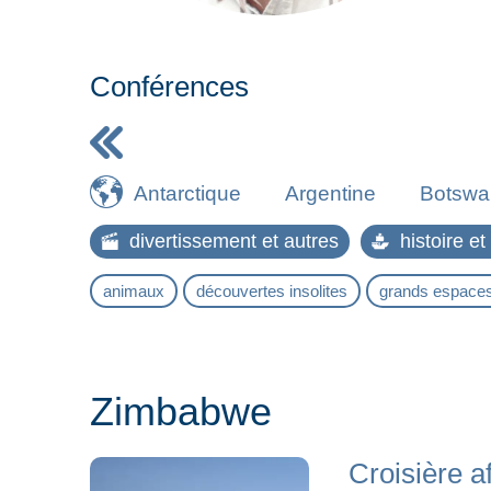
Conférences
Antarctique
Argentine
Botswa
Géorgie du sud et Sandwich du sud, îles
divertissement et autres
histoire e
Népal
Norvège
Ouzbékistan
P
animaux
découvertes insolites
grands espace
Zimbabwe
Zimbabwe
Croisière a