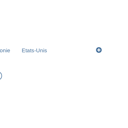
onie
Etats-Unis
tuanie
Mongolie
Namibie
Svalbard
Syrie
Zambie