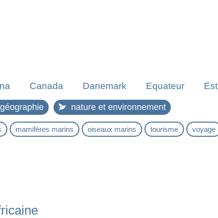
na
Canada
Danemark
Equateur
Est
Inde
Islande
Jordanie
Lettonie
Li
t géographie
nature et environnement
ologne
Royaume-Uni
Russie
Suisse
s
mamifères marins
oiseaux marins
tourisme
voyage
fricaine