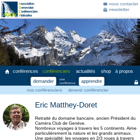
nous contacter
newsletter
conférences
conférenciers
actualités
shop
à propos
une
demander
apprendre
conférence
nos conférenciers
devenir conférencier
Eric Matthey-Doret
Retraité du domaine bancaire, ancien Président du
Caméra Club de Genève.
Nombreux voyages à travers les 5 continents. Aime
particulièrement la nature et les grands animaux.
Une spécialité: les voyages en 2/3 roues à travers