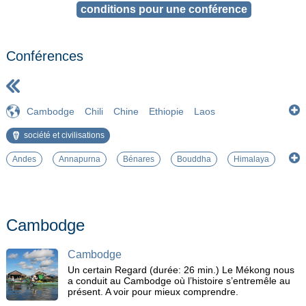
Conférences
Cambodge
Chili
Chine
Ethiopie
Laos
Madagascar
Myanmar
Népal
société et civilisations
Andes
Annapurna
Bénares
Bouddha
Himalaya
Marco Polo
Mékong
Triangle d'or
Cambodge
Cambodge
Un certain Regard (durée: 26 min.) Le Mékong nous
a conduit au Cambodge où l’histoire s’entremêle au
présent. A voir pour mieux comprendre.