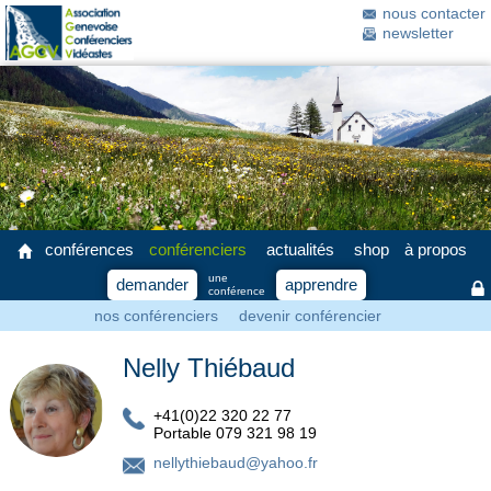
nous contacter
newsletter
conférences
conférenciers
actualités
shop
à propos
une
demander
apprendre
conférence
nos conférenciers
devenir conférencier
Nelly Thiébaud
+41(0)22 320 22 77
Portable 079 321 98 19
nellythiebaud@yahoo.fr