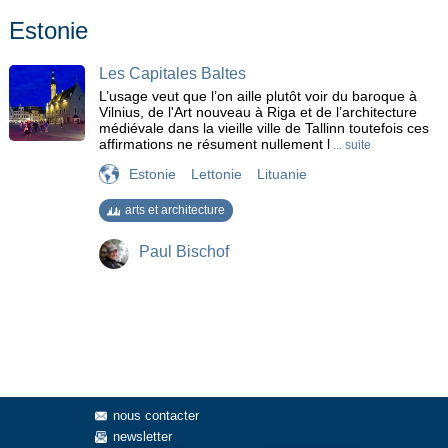
côte des squelettes
croisière
Diable de Tasmanie
Estonie
Ecosse
Faune
Faune sauvage
Femmes Girafe
Furka
Geyser
Glacier
Gnou bleu
Hanoï
Les Capitales Baltes
Hébrides intérieures
Himba
Histoire
Ho Chi Minh City
L’usage veut que l’on aille plutôt voir du baroque à
Hobart
île
Iles flottantes
Inalpe
Inca
Jaguar
Vilnius, de l'Art nouveau à Riga et de l’architecture
Kangourou
L'épiphanie
La reine Victoria
Las Vegas
médiévale dans la vieille ville de Tallinn toutefois ces
affirmations ne résument nullement l
... suite
Les Bushmen
Les chutes Victoria
loutre
Estonie
Lettonie
Lituanie
Marché de bestiaux
Marionettes d'eau
Migration animale
MONA
Monastère de Rozhen
montagne
Namib
arts et architecture
Navajos
Otavalo
Pagodes
Parc Natinaux Américain
Paresseux
Pays Baltes
Peroquets
Paul Bischof
Pygargue à queue blanche
Quetzal
Reptiles
Rila
Skanderbeg
Stupas
Tapir
Tirana
Transpantaneira
Vaches
Wallaby
Wombat
nous contacter
newsletter