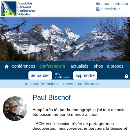
nous contacter
newsletter
conférences
conférenciers
actualités
shop
à propos
une
demander
apprendre
conférence
nos conférenciers
devenir conférencier
Paul Bischof
Happé très tôt par la photographie j’ai tout de suite
été passionné par le monde animal.
L'ACM est l'occasion rêvée de partager mes
découvertes, mes voyages: je parcours la Suisse et