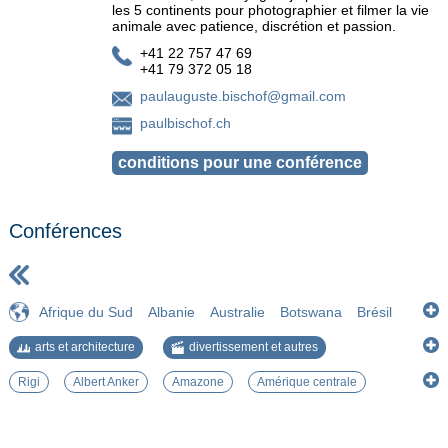
les 5 continents pour photographier et filmer la vie
animale avec patience, discrétion et passion.
+41 22 757 47 69
+41 79 372 05 18
paulauguste.bischof@gmail.com
paulbischof.ch
Conférences
Afrique du Sud
Albanie
Australie
Botswana
Brésil
Bulgarie
Costa Rica
Equateur
Estonie
Etats-Unis
arts et architecture
divertissement et autres
Islande
Lettonie
Lituanie
Myanmar
Namibie
Pérou
histoire et géographie
nature et environnement
Royaume-Uni
Suisse
Tanzanie
Viet Nam
Zimbabwe
Rigi
Albert Anker
Amazone
Amérique centrale
société et civilisations
Andes
Avifaune
Aymaras
Baie de Ha Long
Balkans
Capybara
Cathédrale
Cité interdite