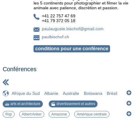
les 5 continents pour photographier et filmer la vie
animale avec patience, discrétion et passion.
+41 22 757 47 69
+41 79 372 05 18
paulauguste.bischof@gmail.com
paulbischof.ch
Conférences
Afrique du Sud
Albanie
Australie
Botswana
Brésil
Bulgarie
Costa Rica
Equateur
Estonie
Etats-Unis
arts et architecture
divertissement et autres
Islande
Lettonie
Lituanie
Myanmar
Namibie
Pérou
histoire et géographie
nature et environnement
Royaume-Uni
Suisse
Tanzanie
Viet Nam
Zimbabwe
Rigi
Albert Anker
Amazone
Amérique centrale
société et civilisations
Andes
Avifaune
Aymaras
Baie de Ha Long
Balkans
Capybara
Cathédrale
Cité interdite