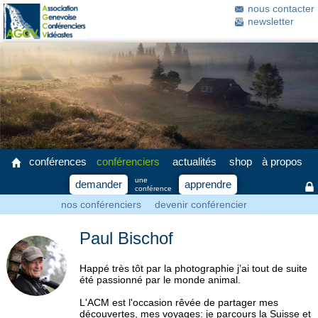
nous contacter
newsletter
conférences
conférenciers
actualités
shop
à propos
une
demander
apprendre
conférence
nos conférenciers
devenir conférencier
Paul Bischof
Happé très tôt par la photographie j’ai tout de suite
été passionné par le monde animal.
L'ACM est l'occasion rêvée de partager mes
découvertes, mes voyages: je parcours la Suisse et