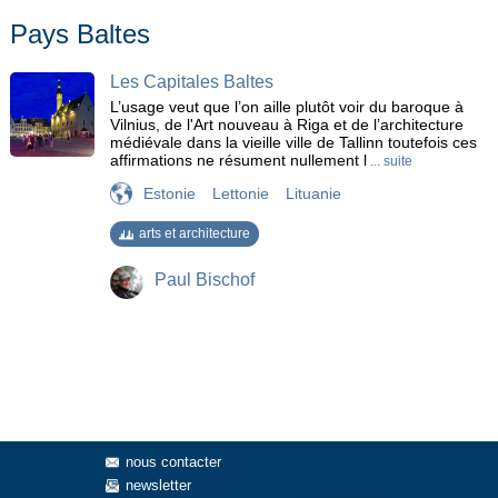
côte des squelettes
croisière
Diable de Tasmanie
Pays Baltes
Ecosse
Faune
Faune sauvage
Femmes Girafe
Furka
Geyser
Glacier
Gnou bleu
Hanoï
Les Capitales Baltes
Hébrides intérieures
Himba
Histoire
Ho Chi Minh City
L’usage veut que l’on aille plutôt voir du baroque à
Hobart
île
Iles flottantes
Inalpe
Inca
Jaguar
Vilnius, de l'Art nouveau à Riga et de l’architecture
Kangourou
L'épiphanie
La reine Victoria
Las Vegas
médiévale dans la vieille ville de Tallinn toutefois ces
affirmations ne résument nullement l
... suite
Les Bushmen
Les chutes Victoria
loutre
Estonie
Lettonie
Lituanie
Marché de bestiaux
Marionettes d'eau
Migration animale
MONA
Monastère de Rozhen
montagne
Namib
arts et architecture
Navajos
Otavalo
Pagodes
Parc Natinaux Américain
Paresseux
Pays Baltes
Peroquets
Paul Bischof
Pygargue à queue blanche
Quetzal
Reptiles
Rila
Skanderbeg
Stupas
Tapir
Tirana
Transpantaneira
Vaches
Wallaby
Wombat
nous contacter
newsletter