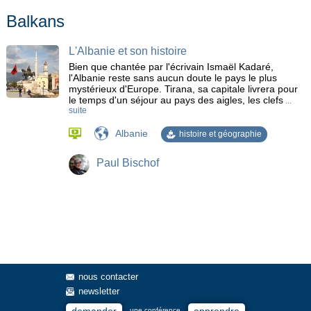
côte des squelettes
croisière
Diable de Tasmanie
Balkans
Ecosse
Faune
Faune sauvage
Femmes Girafe
Furka
Geyser
Glacier
Gnou bleu
Hanoï
L'Albanie et son histoire
Hébrides intérieures
Himba
Histoire
Ho Chi Minh City
Bien que chantée par l'écrivain Ismaël Kadaré,
Hobart
île
Iles flottantes
Inalpe
Inca
Jaguar
l'Albanie reste sans aucun doute le pays le plus
Kangourou
L'épiphanie
La reine Victoria
Las Vegas
mystérieux d'Europe. Tirana, sa capitale livrera pour
le temps d'un séjour au pays des aigles, les clefs
...
Les Bushmen
Les chutes Victoria
loutre
suite
Marché de bestiaux
Marionettes d'eau
Migration animale
Albanie
histoire et géographie
MONA
Monastère de Rozhen
montagne
Namib
Navajos
Otavalo
Pagodes
Parc Natinaux Américain
Paul Bischof
Paresseux
Pays Baltes
Peroquets
Pygargue à queue blanche
Quetzal
Reptiles
Rila
Skanderbeg
Stupas
Tapir
Tirana
Transpantaneira
Vaches
Wallaby
Wombat
nous contacter
newsletter
une conférence