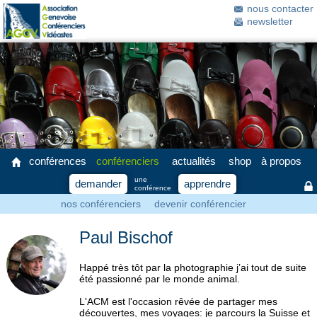
nous contacter
newsletter
conférences
conférenciers
actualités
shop
à propos
une
demander
apprendre
conférence
nos conférenciers
devenir conférencier
Paul Bischof
Happé très tôt par la photographie j’ai tout de suite
été passionné par le monde animal.
L'ACM est l'occasion rêvée de partager mes
découvertes, mes voyages: je parcours la Suisse et