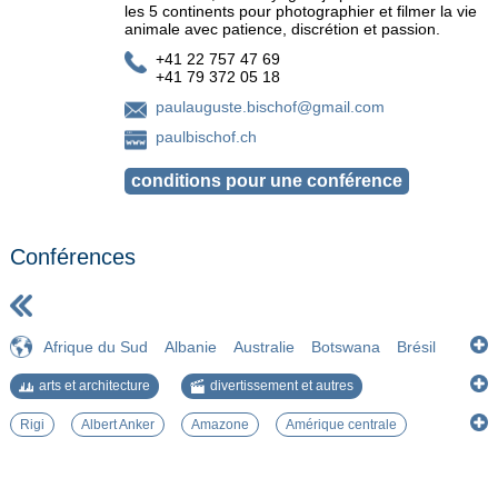
les 5 continents pour photographier et filmer la vie
animale avec patience, discrétion et passion.
+41 22 757 47 69
+41 79 372 05 18
paulauguste.bischof@gmail.com
paulbischof.ch
Conférences
Afrique du Sud
Albanie
Australie
Botswana
Brésil
Bulgarie
Costa Rica
Equateur
Estonie
Etats-Unis
arts et architecture
divertissement et autres
Islande
Lettonie
Lituanie
Myanmar
Namibie
Pérou
histoire et géographie
nature et environnement
Royaume-Uni
Suisse
Tanzanie
Viet Nam
Zimbabwe
Rigi
Albert Anker
Amazone
Amérique centrale
société et civilisations
Andes
Avifaune
Aymaras
Baie de Ha Long
Balkans
Capybara
Cathédrale
Cité interdite