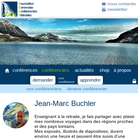
nous contacter
newsletter
conférences
conférenciers
actualités
shop
à propos
une
demander
apprendre
conférence
nos conférenciers
devenir conférencier
Jean-Marc Buchler
Enseignant à la retraite, je fais partager avec plaisir
mes nombreux voyages dans des régions proches
et des pays lointains.
Mes exposés, illustrés de diapositives, durent
environ une heure et peuvent être suivis d'une