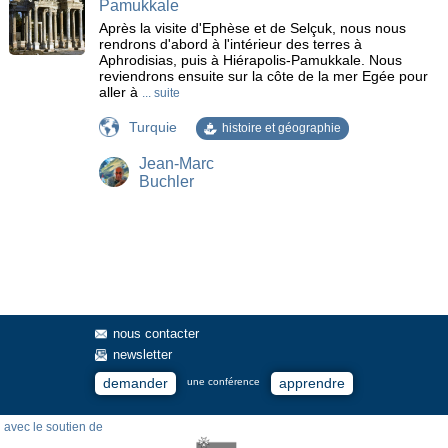
Pamukkale
Bachkovo
Bade-Wurtemberg
Bâle
Ballenberg
Après la visite d'Ephèse et de Selçuk, nous nous
Bamberg
Barbagia
Bari
Bastia
rendrons d'abord à l'intérieur des terres à
Aphrodisias, puis à Hiérapolis-Pamukkale. Nous
Baux de Provence
Bavière
Bellinzona
Berat
reviendrons ensuite sur la côte de la mer Egée pour
Berlin
Bernina
Bethléem
Beyrouth
Bilbao
aller à
... suite
Birmanie
Bodrum
Bohême
Bonifacio
Turquie
histoire et géographie
Bosco Chiesanuova
Bosphore
Boukhara
Bretagne
Bucarest
Bucovine
Burano
Butrint
Cacérès
Jean-Marc
Buchler
Cagliari
Cahors
Calanche de Piana
calvaires
Camargue
Cap Corse
Cap Nord
Cappadoce
Carcassonne
Carélie
Castille
Cathédrale
cedre
Cévennes
Chambord
Champagne
Chartres
Châteaux
Châteaux de Louis II de Bavière
Chenonceau
Chiapas
Chiemsee
chutes
Chutes du Nil Bleu
Clermont-Ferrand
Cnossos
Coïmbra
Collège Calvin
nous contacter
Colmar
Constance
Constantine
Cordoue
newsletter
Crac des Chevaliers
Cracovie
Crète
Cuzco
demander
apprendre
une conférence
Cyrénaïque
Cyrène
Dalmatie
Damas
Danube
Débarquement 1944
Delphes
delta
Dent Blanche
avec le soutien de