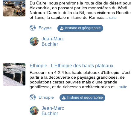
Du Caire, nous prendrons la route dite du désert pour
Bachkovo
Bade-Wurtemberg
Bâle
Ballenberg
Alexandrie, en passant par les monastères du Wadi
Bamberg
Barbagia
Bari
Bastia
Natroun. Dans le delta du Nil, nous visiterons Rosette
et Tanis, la capitale militaire de Ramsès
... suite
Baux de Provence
Bavière
Bellinzona
Berat
Berlin
Bernina
Bethléem
Beyrouth
Bilbao
Egypte
histoire et géographie
Birmanie
Bodrum
Bohême
Bonifacio
Jean-Marc
Bosco Chiesanuova
Bosphore
Boukhara
Bretagne
Buchler
Bucarest
Bucovine
Burano
Butrint
Cacérès
Cagliari
Cahors
Calanche de Piana
calvaires
Camargue
Cap Corse
Cap Nord
Cappadoce
Éthiopie : L'Éthiopie des hauts plateaux
Carcassonne
Carélie
Castille
Cathédrale
cedre
Parcourir en 4 X 4 les hauts plateaux d'Ethiopie, c'est
Cévennes
Chambord
Champagne
Chartres
partir à la découverte de paysages grandioses, de
populations certes pauvres mais d'une grande
Châteaux
Châteaux de Louis II de Bavière
Chenonceau
gentillesse, et de richesses architecturales et
... suite
Chiapas
Chiemsee
chutes
Chutes du Nil Bleu
Ethiopie
histoire et géographie
Clermont-Ferrand
Cnossos
Coïmbra
Collège Calvin
Colmar
Constance
Constantine
Cordoue
Jean-Marc
Crac des Chevaliers
Cracovie
Crète
Cuzco
Buchler
Cyrénaïque
Cyrène
Dalmatie
Damas
Danube
Débarquement 1944
Delphes
delta
Dent Blanche