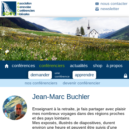
nous contacter
newsletter
conférences
conférenciers
actualités
shop
à propos
une
demander
apprendre
conférence
nos conférenciers
devenir conférencier
Jean-Marc Buchler
Enseignant à la retraite, je fais partager avec plaisir
mes nombreux voyages dans des régions proches
et des pays lointains.
Mes exposés, illustrés de diapositives, durent
environ une heure et peuvent être suivis d'une