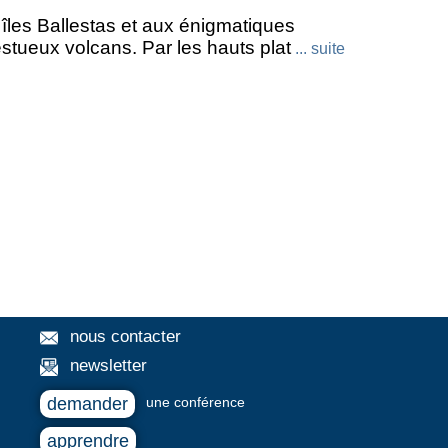
Carélie
Castille
Cathédrale
cedre
 îles Ballestas et aux énigmatiques
tueux volcans. Par les hauts plat
... suite
Chiapas
Chiemsee
chutes
tantine
Cordoue
Crac des Chevaliers
Delphes
delta
Dent Blanche
Ephèse
Erevan
Erfoud
Erfurt
isgau
Garmisch-Partenkirchen
Genève
ade
Grindelwald
Grotte de Lascaux
nette
Haut-Karabakh
Hermance
nous contacter
sbruck
Isafjördur
Ishak Pasa
Ispahan
newsletter
 Corogne
La Forclaz
La Haye
La Sage
demander
une conférence
y
Lecce
Léon
Leyde
Lima
apprendre