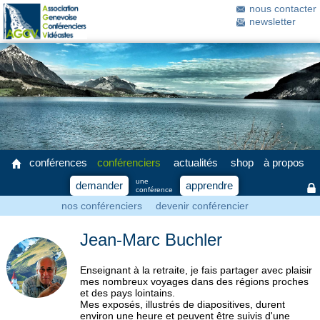
nous contacter
newsletter
conférences
conférenciers
actualités
shop
à propos
une
demander
apprendre
conférence
nos conférenciers
devenir conférencier
Jean-Marc Buchler
Enseignant à la retraite, je fais partager avec plaisir
mes nombreux voyages dans des régions proches
et des pays lointains.
Mes exposés, illustrés de diapositives, durent
environ une heure et peuvent être suivis d'une