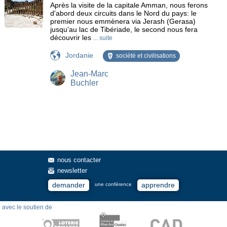
Après la visite de la capitale Amman, nous ferons
Bachkovo
Bade-Wurtemberg
Bâle
Ballenberg
d'abord deux circuits dans le Nord du pays: le
Bamberg
Barbagia
Bari
Bastia
premier nous emmènera via Jerash (Gerasa)
jusqu'au lac de Tibériade, le second nous fera
Baux de Provence
Bavière
Bellinzona
Berat
découvrir les
... suite
Berlin
Bernina
Bethléem
Beyrouth
Bilbao
Jordanie
société et civilisations
Birmanie
Bodrum
Bohême
Bonifacio
Bosco Chiesanuova
Bosphore
Boukhara
Bretagne
Jean-Marc
Bucarest
Bucovine
Burano
Butrint
Cacérès
Buchler
Cagliari
Cahors
Calanche de Piana
calvaires
Camargue
Cap Corse
Cap Nord
Cappadoce
Carcassonne
Carélie
Castille
Cathédrale
cedre
Cévennes
Chambord
Champagne
Chartres
Châteaux
Châteaux de Louis II de Bavière
Chenonceau
Chiapas
Chiemsee
chutes
Chutes du Nil Bleu
nous contacter
Clermont-Ferrand
Cnossos
Coïmbra
Collège Calvin
newsletter
Colmar
Constance
Constantine
Cordoue
demander
apprendre
une conférence
Crac des Chevaliers
Cracovie
Crète
Cuzco
Cyrénaïque
Cyrène
Dalmatie
Damas
Danube
avec le soutien de
Débarquement 1944
Delphes
delta
Dent Blanche